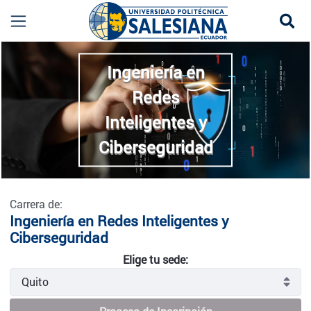
Se
Ingeniería en Redes Inteligentes y Cibersegurida
more
Ingeniería en
Redes
Inteligentes y
Ciberseguridad
Carrera de:
Ingeniería en Redes Inteligentes y
Ciberseguridad
Elige tu sede: